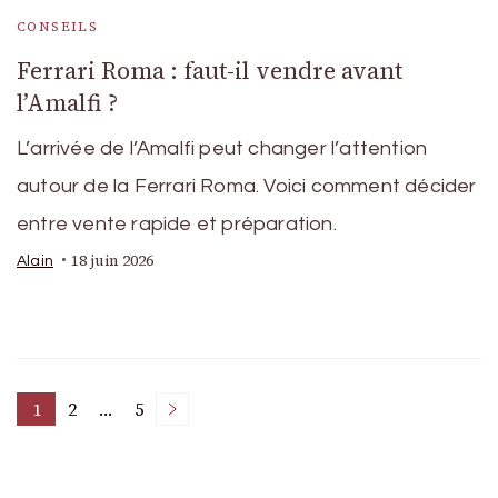
CONSEILS
Ferrari Roma : faut-il vendre avant
l’Amalfi ?
L’arrivée de l’Amalfi peut changer l’attention
autour de la Ferrari Roma. Voici comment décider
entre vente rapide et préparation.
18 juin 2026
Alain
Pagination
1
2
…
5
Page
Page
Page
des