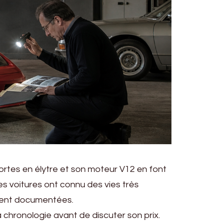
portes en élytre et son moteur V12 en font
es voitures ont connu des vies très
mment documentées.
a chronologie avant de discuter son prix.